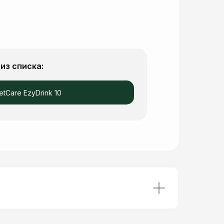
из списка:
etCare EzyDrink 10