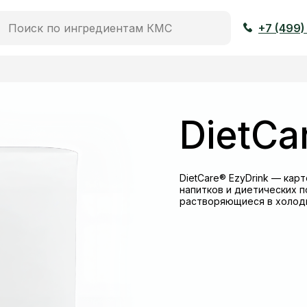
+7 (499)
DietCa
DietCare® EzyDrink — кар
напитков и диетических п
растворяющиеся в холод