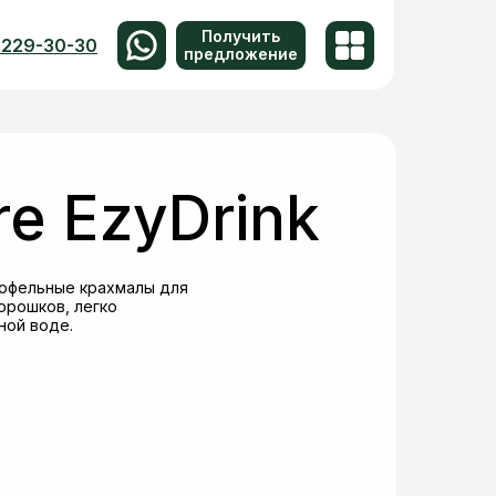
Получить
 229-30-30
предложение
re EzyDrink
тофельные крахмалы для
орошков, легко
ной воде.