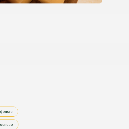
 фольге
 основе