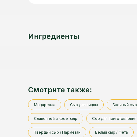
Ингредиенты
Смотрите также:
Моцарелла
Сыр для пиццы
Блочный сыр
Сливочный и крем-сыр
Сыр для приготовления 
Твёрдый сыр / Пармезан
Белый сыр / Фета