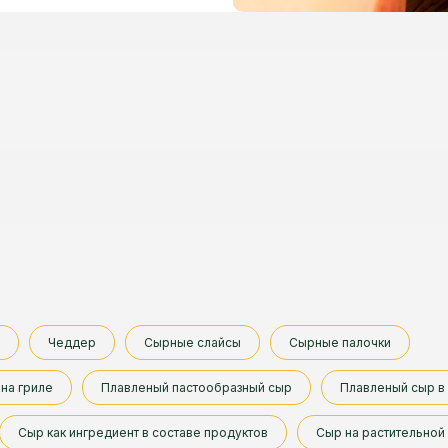
Чеддер
Сырные слайсы
Сырные палочки
на гриле
Плавленый пастообразный сыр
Плавленый сыр в
Сыр как ингредиент в составе продуктов
Сыр на растительной