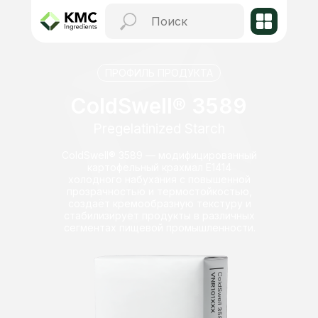
ПРОФИЛЬ ПРОДУКТА
ColdSwell® 3589
Pregelatinized Starch
ColdSwell® 3589 — модифицированный
картофельный крахмал E1414
холодного набухания с повышенной
прозрачностью и термостойкостью,
создаёт кремообразную текстуру и
стабилизирует продукты в различных
сегментах пищевой промышленности.