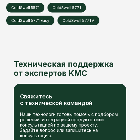
ColdSwell 5571
ColdSwell 5771
ColdSwell 5771 Easy
ColdSwell 5771 A
Техническая поддержка
от экспертов KMC
Свяжитесь
с технической командой
Наши технологи готовы помочь с подбором
решений, интеграцией продуктов или
консультацией по вашему проекту.
Задайте вопрос или запишитесь на
консультацию.