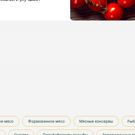
ое мясо
Формованное мясо
Мясные консервы
Рыб
Сурими
Полуфабрикаты из рыбы
Замороженные р