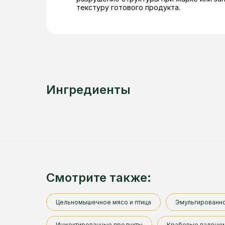
текстуру готового продукта.
Ингредиенты
Смотрите также:
Цельномышечное мясо и птица
Эмульгированн
Инжектированные продукты
Крабовые палочки