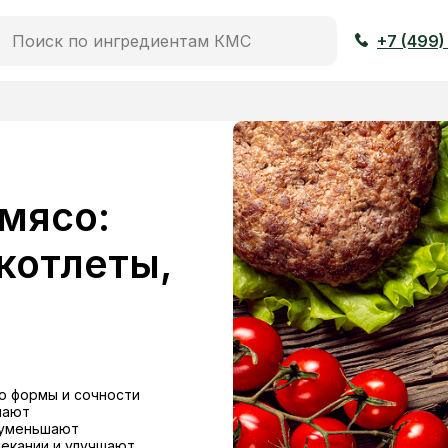
+7 (499)
мясо:
котлеты,
ю формы и сочности
шают
 уменьшают
пекании и улучшают