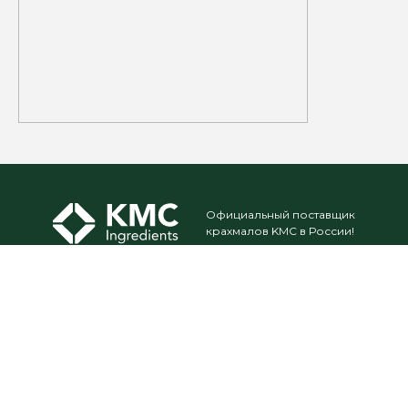
Получить предложение
Официальный поставщик
крахмалов KMC в России!
Контакты
Меню
+7 (499) 229-30-30
Ингредиенты
sales@kmc-ingredients.ru
Применение
Рецептуры
Техническая
Презентации